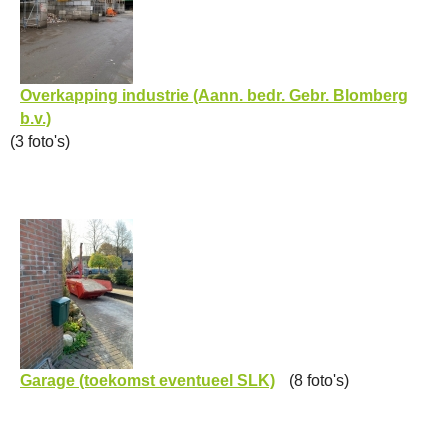
Overkapping industrie (Aann. bedr. Gebr. Blomberg
b.v.)
(3 foto's)
Garage (toekomst eventueel SLK)
(8 foto's)