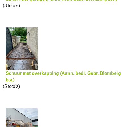
(3 foto's)
Schuur met overkapping (Aann. bedr. Gebr. Blomberg
b.v.)
(5 foto's)